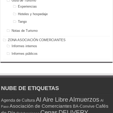
Guía de Turismo
Experiencias
Hoteles y hospedaje
Tango
Notas de Turismo
ZONA ASOCIACIÓN COMERCIANTES
Informes internos
Informes públicos
NUBE DE ETIQUETAS
Almuerzos
Al Aire Libre
Agenda de Cultura
Al
Asociación de Comerciantes
Cafés
BA-Convive
Paso
Cenas
DELIVERY
de Día