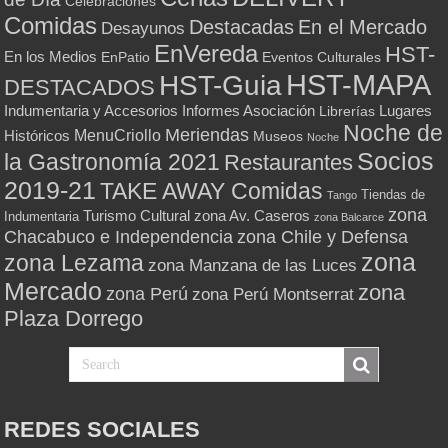
Celebraciones
Comidas
Destacadas
En el Mercado
Desayunos
EnVereda
HST-
En los Medios
Eventos Culturales
EnPatio
HST-MAPA
HST-Guia
DESTACADOS
Indumentaria y Accesorios
Informes Asociación
Lugares
Librerías
Noche de
Meriendas
MenuCriollo
Históricos
Museos
Noche
Socios
la Gastronomía 2021
Restaurantes
2019-21
TAKE AWAY Comidas
Tiendas de
Tango
zona
Turismo Cultural
zona Av. Caseros
Indumentaria
zona Balcarce
zona Chile y Defensa
Chacabuco e Independencia
zona
zona Lezama
zona Manzana de las Luces
Mercado
zona
zona Perú
zona Perú Montserrat
Plaza Dorrego
REDES SOCIALES