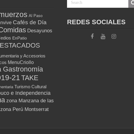
muerzos
Al Paso
REDES SOCIALES
Cafés de Día
nvive
Comidas
Desayunos
Medios
EnPatio
DESTACADOS
umentaria y Accesorios
MenuCriollo
icos
a Gastronomía
019-21
TAKE
Turismo Cultural
entaria
uco e Independencia
ma
zona Manzana de las
zona Perú Montserrat