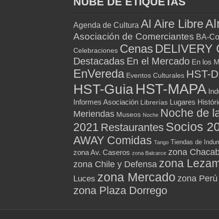
NUBE DE ETIQUETAS
Al
Al Aire Libre
Agenda de Cultura
Asociación de Comerciantes
BA-Co
Cenas
DELIVERY 
Celebraciones
Destacadas
En el Mercado
En los 
EnVereda
HST-
Eventos Culturales
HST-MAPA
HST-Guia
Ind
Informes Asociación
Lugares Histór
Librerías
Noche de l
Meriendas
Museos
Noche
Socios 2
2021
Restaurantes
AWAY Comidas
Tiendas de Indum
Tango
zona Chacab
zona Av. Caseros
zona Balcarce
zona Leza
zona Chile y Defensa
zona Mercado
zona Perú
Luces
zona Plaza Dorrego