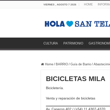
HOME
INFORMA
VIERNES , AGOSTO 7 2026
CULTURA
PATRIMONIO
GASTRONOM
Home
/
BARRIO
/
Guía de Barrio
/
Abastecimi
BICICLETAS MILA
Bicicletería.
Venta y reparación de bicicletas
Av. Caseros 402 / (+54) 11 4307-4370