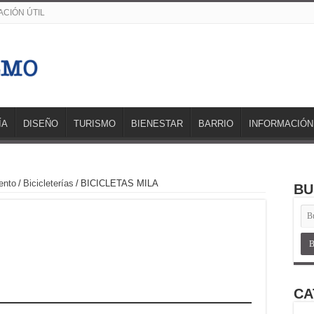
CIÓN ÚTIL
ÍA
DISEÑO
TURISMO
BIENESTAR
BARRIO
INFORMACIÓN
ento
/
Bicicleterías
/
BICICLETAS MILA
BU
CA