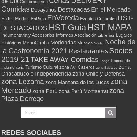
Cenas
DELIVERY
de Día
Celebraciones
Comidas
Destacadas
En el Mercado
Desayunos
EnVereda
HST-
En los Medios
Eventos Culturales
EnPatio
HST-MAPA
HST-Guia
DESTACADOS
Indumentaria y Accesorios
Informes Asociación
Lugares
Librerías
Noche de
Meriendas
MenuCriollo
Históricos
Museos
Noche
Socios
la Gastronomía 2021
Restaurantes
2019-21
TAKE AWAY Comidas
Tiendas de
Tango
zona
Turismo Cultural
zona Av. Caseros
Indumentaria
zona Balcarce
zona Chile y Defensa
Chacabuco e Independencia
zona
zona Lezama
zona Manzana de las Luces
Mercado
zona
zona Perú
zona Perú Montserrat
Plaza Dorrego
REDES SOCIALES