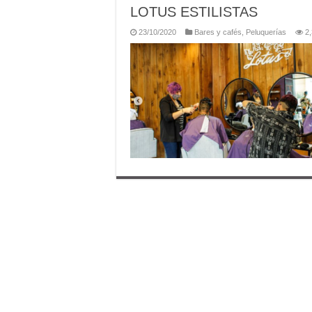
LOTUS ESTILISTAS
23/10/2020
Bares y cafés
,
Peluquerías
2