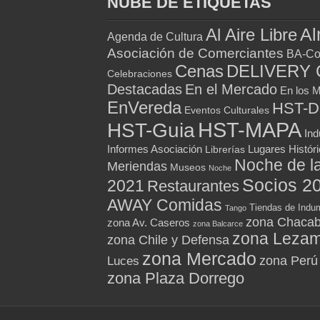
NUBE DE ETIQUETAS
Al
Al Aire Libre
Agenda de Cultura
Asociación de Comerciantes
BA-Co
Cenas
DELIVERY 
Celebraciones
Destacadas
En el Mercado
En los 
EnVereda
HST-
Eventos Culturales
HST-MAPA
HST-Guia
Ind
Informes Asociación
Lugares Histór
Librerías
Noche de l
Meriendas
Museos
Noche
Socios 2
2021
Restaurantes
AWAY Comidas
Tiendas de Indum
Tango
zona Chacab
zona Av. Caseros
zona Balcarce
zona Leza
zona Chile y Defensa
zona Mercado
zona Perú
Luces
zona Plaza Dorrego