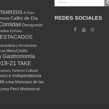
muerzos
Al Paso
REDES SOCIALES
Cafés de Día
nvive
Comidas
Desayunos
Medios
EnPatio
DESTACADOS
umentaria y Accesorios
MenuCriollo
icos
a Gastronomía
019-21
TAKE
Turismo Cultural
entaria
uco e Independencia
ma
zona Manzana de las
zona Perú Montserrat