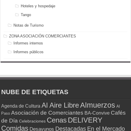
Hoteles y hospedaje
Tango
Notas de Turismo
ZONA ASOCIACIÓN COMERCIANTES
Informes internos
Informes públicos
NUBE DE ETIQUETAS
Almuerzos
Al Aire Libre
Agenda de Cultura
Al
Asociación de Comerciantes
Cafés
BA-Convive
Paso
Cenas
DELIVERY
de Día
Celebraciones
Comidas
Destacadas
En el Mercado
Desayunos