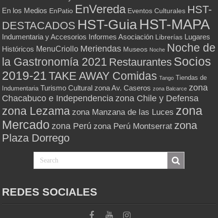
EnVereda
HST-
En los Medios
Eventos Culturales
EnPatio
HST-MAPA
HST-Guia
DESTACADOS
Indumentaria y Accesorios
Informes Asociación
Lugares
Librerías
Noche de
Meriendas
MenuCriollo
Históricos
Museos
Noche
Socios
la Gastronomía 2021
Restaurantes
2019-21
TAKE AWAY Comidas
Tiendas de
Tango
zona
Turismo Cultural
zona Av. Caseros
Indumentaria
zona Balcarce
zona Chile y Defensa
Chacabuco e Independencia
zona
zona Lezama
zona Manzana de las Luces
Mercado
zona
zona Perú
zona Perú Montserrat
Plaza Dorrego
REDES SOCIALES