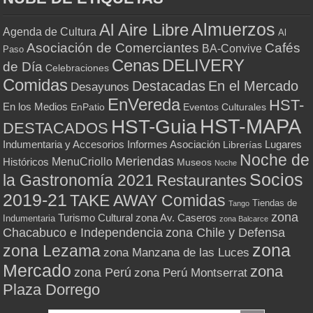
Almuerzos
Al Aire Libre
Agenda de Cultura
Al
Asociación de Comerciantes
Cafés
BA-Convive
Paso
Cenas
DELIVERY
de Día
Celebraciones
Comidas
Destacadas
En el Mercado
Desayunos
EnVereda
HST-
En los Medios
Eventos Culturales
EnPatio
HST-MAPA
HST-Guia
DESTACADOS
Indumentaria y Accesorios
Informes Asociación
Lugares
Librerías
Noche de
Meriendas
MenuCriollo
Históricos
Museos
Noche
Socios
la Gastronomía 2021
Restaurantes
2019-21
TAKE AWAY Comidas
Tiendas de
Tango
zona
Turismo Cultural
zona Av. Caseros
Indumentaria
zona Balcarce
zona Chile y Defensa
Chacabuco e Independencia
zona
zona Lezama
zona Manzana de las Luces
Mercado
zona
zona Perú
zona Perú Montserrat
Plaza Dorrego