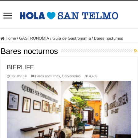
Home
/
GASTRONOMÍA
/
Guía de Gastronomía
/
Bares nocturnos
Bares nocturnos
BIERLIFE
30/10/2020
Bares nocturnos
,
Cervecerías
4,439