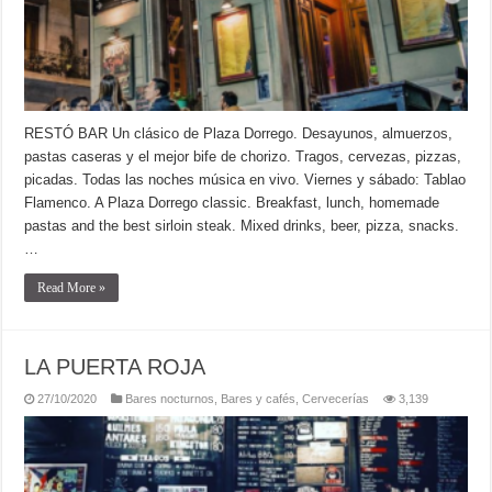
RESTÓ BAR Un clásico de Plaza Dorrego. Desayunos, almuerzos,
pastas caseras y el mejor bife de chorizo. Tragos, cervezas, pizzas,
picadas. Todas las noches música en vivo. Viernes y sábado: Tablao
Flamenco. A Plaza Dorrego classic. Breakfast, lunch, homemade
pastas and the best sirloin steak. Mixed drinks, beer, pizza, snacks.
…
Read More »
LA PUERTA ROJA
27/10/2020
Bares nocturnos
,
Bares y cafés
,
Cervecerías
3,139