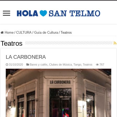
Home
/
CULTURA
/
Guía de Cultura
/
Teatros
Teatros
LA CARBONERA
31/10/2020
Bares y cafés
,
Clubes de Música
,
Tango
,
Teatros
767