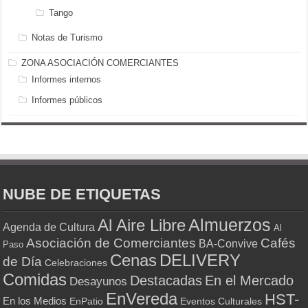
Tango
Notas de Turismo
ZONA ASOCIACIÓN COMERCIANTES
Informes internos
Informes públicos
NUBE DE ETIQUETAS
Almuerzos
Al Aire Libre
Agenda de Cultura
Al
Asociación de Comerciantes
Cafés
BA-Convive
Paso
Cenas
DELIVERY
de Día
Celebraciones
Comidas
Destacadas
En el Mercado
Desayunos
EnVereda
HST-
En los Medios
Eventos Culturales
EnPatio