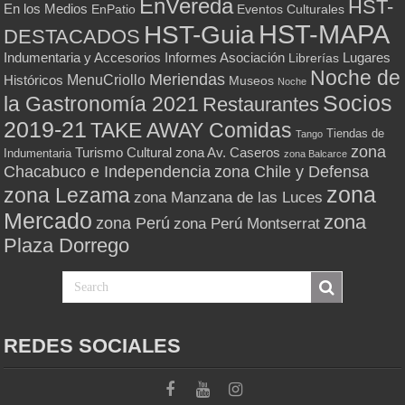
EnVereda
HST-
En los Medios
Eventos Culturales
EnPatio
HST-MAPA
HST-Guia
DESTACADOS
Indumentaria y Accesorios
Informes Asociación
Lugares
Librerías
Noche de
Meriendas
MenuCriollo
Históricos
Museos
Noche
Socios
la Gastronomía 2021
Restaurantes
2019-21
TAKE AWAY Comidas
Tiendas de
Tango
zona
Turismo Cultural
zona Av. Caseros
Indumentaria
zona Balcarce
zona Chile y Defensa
Chacabuco e Independencia
zona
zona Lezama
zona Manzana de las Luces
Mercado
zona
zona Perú
zona Perú Montserrat
Plaza Dorrego
REDES SOCIALES