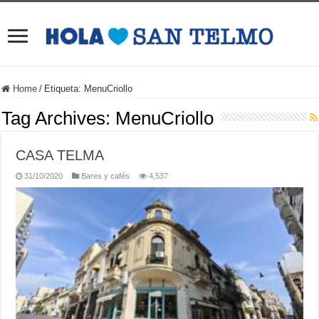
Home
/
Etiqueta:
MenuCriollo
Tag Archives:
MenuCriollo
CASA TELMA
31/10/2020
Bares y cafés
4,537