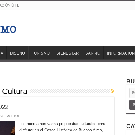
CIÓN ÚTIL
ÍA
DISEÑO
TURISMO
BIENESTAR
BARRIO
INFORMACIÓN
BU
 Cultura
2022
ra
1,105
Les acercamos varias propuestas culturales para
CA
disfrutar en el Casco Histórico de Buenos Aires,