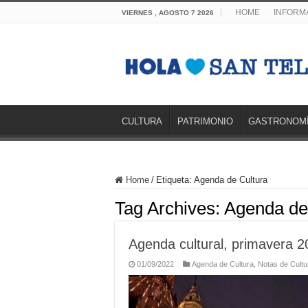
HOME
INFORMA
VIERNES , AGOSTO 7 2026
CULTURA
PATRIMONIO
GASTRONOM
Home
/
Etiqueta:
Agenda de Cultura
Tag Archives:
Agenda de
Agenda cultural, primavera 
01/09/2022
Agenda de Cultura
,
Notas de Cultu