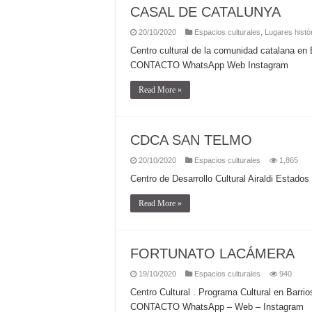
CASAL DE CATALUNYA
20/10/2020
Espacios culturales
,
Lugares histó
Centro cultural de la comunidad catalana en
CONTACTO WhatsApp Web Instagram
Read More »
CDCA SAN TELMO
20/10/2020
Espacios culturales
1,865
Centro de Desarrollo Cultural Airaldi Est
Read More »
FORTUNATO LACÁMERA
19/10/2020
Espacios culturales
940
Centro Cultural . Programa Cultural en Barri
CONTACTO WhatsApp – Web – Instagram