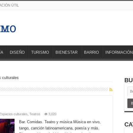
CIÓN ÚTIL
ÍA
DISEÑO
TURISMO
BIENESTAR
BARRIO
INFORMACIÓN
 culturales
BU
Espacios culturales
,
Teatros
3,020
Bar. Comidas. Teatro y música Música en vivo,
CA
tango, canción latinoamericana, poesía y más.