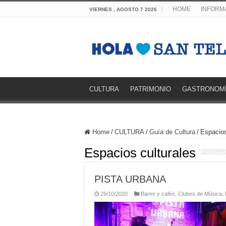
HOME
INFORMA
VIERNES , AGOSTO 7 2026
CULTURA
PATRIMONIO
GASTRONOM
Home
/
CULTURA
/
Guía de Cultura
/
Espacios
Espacios culturales
PISTA URBANA
29/10/2020
Bares y cafés
,
Clubes de Música
,