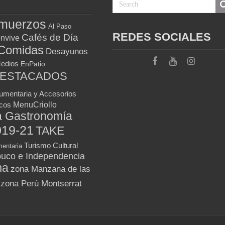
muerzos
Al Paso
REDES SOCIALES
Cafés de Día
nvive
Comidas
Desayunos
Medios
EnPatio
DESTACADOS
umentaria y Accesorios
MenuCriollo
icos
a Gastronomía
019-21
TAKE
Turismo Cultural
entaria
uco e Independencia
ma
zona Manzana de las
zona Perú Montserrat