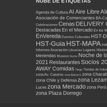
NUBE DE ETIQUETAS
Al
Al Aire Libre
Agenda de Cultura
Asociación de Comerciantes
BA-Co
Cenas
DELIVERY 
Celebraciones
Destacadas
En el Mercado
En los 
EnVereda
HST-
Eventos Culturales
HST-MAPA
HST-Guia
Ind
Informes Asociación
Lugares Histór
Librerías
Noche de l
Meriendas
Museos
Noche
Socios 2
2021
Restaurantes
AWAY Comidas
Tiendas de Indum
Tango
zona Chacab
zona Av. Caseros
zona Balcarce
zona Leza
zona Chile y Defensa
zona Mercado
zona Perú
Luces
zona Plaza Dorrego