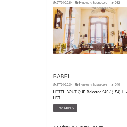
27/10/2020
Hoteles y hospedaje
932
BABEL
27/10/2020
Hoteles y hospedaje
846
HOTEL BOUTIQUE Balcarce 946 / (+54) 11
HST
Read More »