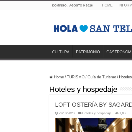
HOME
INFORM
DOMINGO , AGOSTO 9 2026
CULTURA
PATRIMONIO
GASTRONOM
Home
/
TURISMO
/
Guía de Turismo
/
Hoteles
Hoteles y hospedaje
LOFT OSTERÍA BY SAGARD
29/10/2020
Hoteles y hospedaje
1,855