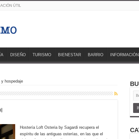
ACIÓN ÚTIL
ÍA
DISEÑO
TURISMO
BIENESTAR
BARRIO
INFORMACIÓN
 y hospedaje
BU
I
Hostería Loft Osteria by Sagardi recupera el
CA
espíritu de las antiguas osterías, en las que el