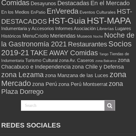
Comidas
Destacadas
En el Mercado
Desayunos
EnVereda
HST-
En los Medios
Eventos Culturales
EnPatio
HST-MAPA
HST-Guia
DESTACADOS
Indumentaria y Accesorios
Informes Asociación
Lugares
Librerías
Noche de
Meriendas
MenuCriollo
Históricos
Museos
Noche
Socios
la Gastronomía 2021
Restaurantes
2019-21
TAKE AWAY Comidas
Tiendas de
Tango
zona
Turismo Cultural
zona Av. Caseros
Indumentaria
zona Balcarce
zona Chile y Defensa
Chacabuco e Independencia
zona
zona Lezama
zona Manzana de las Luces
Mercado
zona
zona Perú
zona Perú Montserrat
Plaza Dorrego
REDES SOCIALES