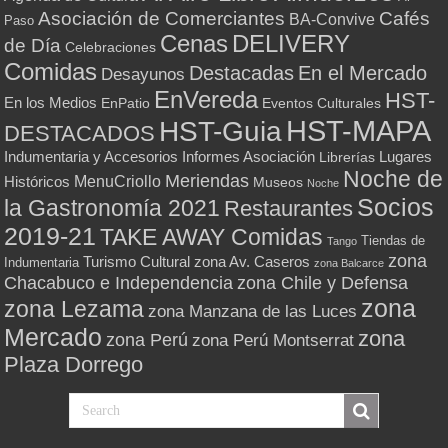
Asociación de Comerciantes
Cafés
BA-Convive
Paso
Cenas
DELIVERY
de Día
Celebraciones
Comidas
Destacadas
En el Mercado
Desayunos
EnVereda
HST-
En los Medios
Eventos Culturales
EnPatio
HST-MAPA
HST-Guia
DESTACADOS
Indumentaria y Accesorios
Informes Asociación
Lugares
Librerías
Noche de
Meriendas
MenuCriollo
Históricos
Museos
Noche
Socios
la Gastronomía 2021
Restaurantes
2019-21
TAKE AWAY Comidas
Tiendas de
Tango
zona
Turismo Cultural
zona Av. Caseros
Indumentaria
zona Balcarce
zona Chile y Defensa
Chacabuco e Independencia
zona
zona Lezama
zona Manzana de las Luces
Mercado
zona
zona Perú
zona Perú Montserrat
Plaza Dorrego