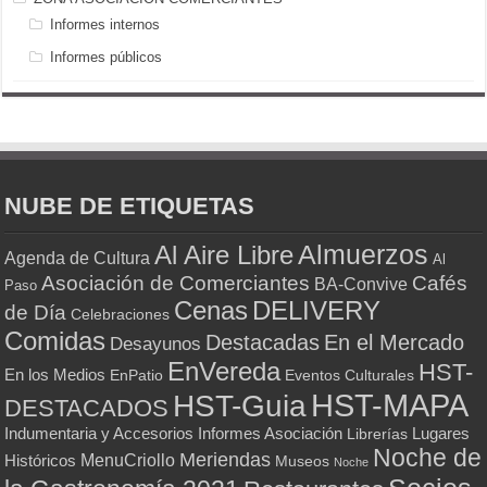
Informes internos
Informes públicos
NUBE DE ETIQUETAS
Almuerzos
Al Aire Libre
Agenda de Cultura
Al
Asociación de Comerciantes
Cafés
BA-Convive
Paso
Cenas
DELIVERY
de Día
Celebraciones
Comidas
Destacadas
En el Mercado
Desayunos
EnVereda
HST-
En los Medios
Eventos Culturales
EnPatio
HST-MAPA
HST-Guia
DESTACADOS
Indumentaria y Accesorios
Informes Asociación
Lugares
Librerías
Noche de
Meriendas
MenuCriollo
Históricos
Museos
Noche