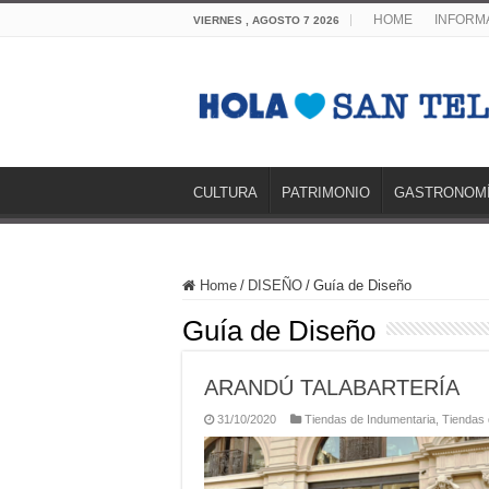
HOME
INFORMA
VIERNES , AGOSTO 7 2026
CULTURA
PATRIMONIO
GASTRONOM
Home
/
DISEÑO
/
Guía de Diseño
Guía de Diseño
ARANDÚ TALABARTERÍA
31/10/2020
Tiendas de Indumentaria
,
Tiendas 