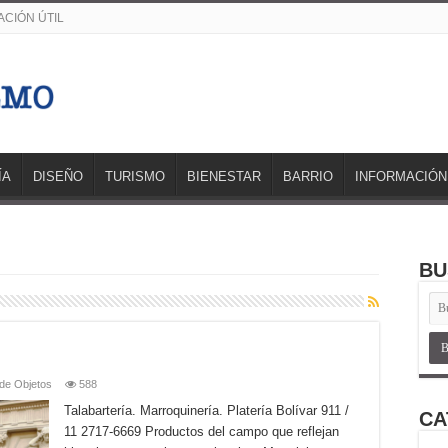
CIÓN ÚTIL
ÍA
DISEÑO
TURISMO
BIENESTAR
BARRIO
INFORMACIÓN
BU
de Objetos
588
Talabartería. Marroquinería. Platería Bolívar 911 /
CA
11 2717-6669 Productos del campo que reflejan