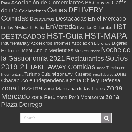
Asociación de Comerciantes
Cafés
BA-Convive
Paso
Cenas
DELIVERY
de Día
Celebraciones
Comidas
Destacadas
En el Mercado
Desayunos
EnVereda
HST-
En los Medios
Eventos Culturales
EnPatio
HST-MAPA
HST-Guia
DESTACADOS
Indumentaria y Accesorios
Informes Asociación
Lugares
Librerías
Noche de
Meriendas
MenuCriollo
Históricos
Museos
Noche
Socios
la Gastronomía 2021
Restaurantes
2019-21
TAKE AWAY Comidas
Tiendas de
Tango
zona
Turismo Cultural
zona Av. Caseros
Indumentaria
zona Balcarce
zona Chile y Defensa
Chacabuco e Independencia
zona
zona Lezama
zona Manzana de las Luces
Mercado
zona
zona Perú
zona Perú Montserrat
Plaza Dorrego