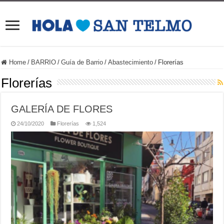
Home
/
BARRIO
/
Guía de Barrio
/
Abastecimiento
/
Florerías
Florerías
GALERÍA DE FLORES
24/10/2020
Florerías
1,524