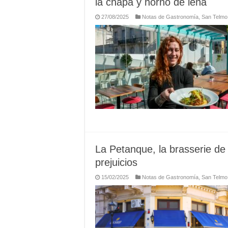
la chapa y horno de leña
27/08/2025
Notas de Gastronomía
,
San Telmo
La Petanque, la brasserie de
prejuicios
15/02/2025
Notas de Gastronomía
,
San Telmo