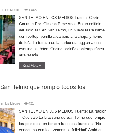
 en los Medios
1,065
SAN TELMO EN LOS MEDIOS Fuente: Clarín –
Gourmet Por: Gimena Pepe Arias En un edificio
del siglo XIX en San Telmo, un nuevo restaurante
con rooftop, parrilla a carbón, a la chapa y horno
de leña La terraza de la carbonera aggiorna una
esquina histórica. Cocina porteña contemporánea
atravesada …
Read More »
 San Telmo que rompió todos los
 en los Medios
421
SAN TELMO EN LOS MEDIOS Fuente: La Nación
– Qué sale La brasserie de San Telmo que rompió
los prejuicios en torno a la cocina francesa: “No
vendemos comida, vendemos felicidad” Abrió en