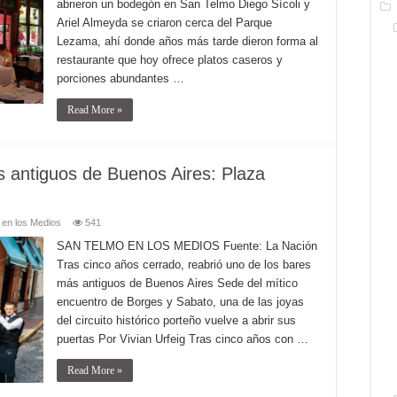
abrieron un bodegón en San Telmo Diego Sícoli y
Ariel Almeyda se criaron cerca del Parque
Lezama, ahí donde años más tarde dieron forma al
restaurante que hoy ofrece platos caseros y
porciones abundantes …
Read More »
s antiguos de Buenos Aires: Plaza
 en los Medios
541
SAN TELMO EN LOS MEDIOS Fuente: La Nación
Tras cinco años cerrado, reabrió uno de los bares
más antiguos de Buenos Aires Sede del mítico
encuentro de Borges y Sabato, una de las joyas
del circuito histórico porteño vuelve a abrir sus
puertas Por Vivian Urfeig Tras cinco años con …
Read More »