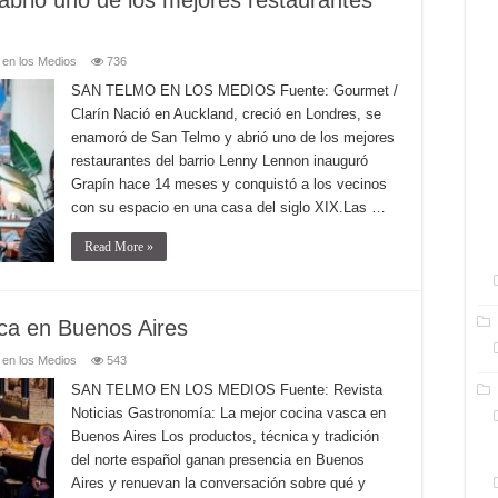
brió uno de los mejores restaurantes
 en los Medios
736
SAN TELMO EN LOS MEDIOS Fuente: Gourmet /
Clarín Nació en Auckland, creció en Londres, se
enamoró de San Telmo y abrió uno de los mejores
restaurantes del barrio Lenny Lennon inauguró
Grapín hace 14 meses y conquistó a los vecinos
con su espacio en una casa del siglo XIX.Las …
Read More »
sca en Buenos Aires
 en los Medios
543
SAN TELMO EN LOS MEDIOS Fuente: Revista
Noticias Gastronomía: La mejor cocina vasca en
Buenos Aires Los productos, técnica y tradición
del norte español ganan presencia en Buenos
Aires y renuevan la conversación sobre qué y