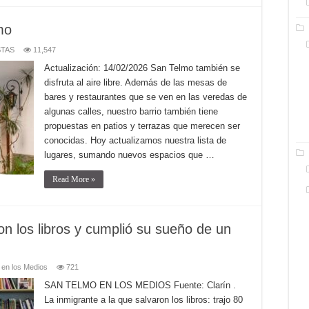
mo
TAS
11,547
Actualización: 14/02/2026 San Telmo también se
disfruta al aire libre. Además de las mesas de
bares y restaurantes que se ven en las veredas de
algunas calles, nuestro barrio también tiene
propuestas en patios y terrazas que merecen ser
conocidas. Hoy actualizamos nuestra lista de
lugares, sumando nuevos espacios que …
Read More »
on los libros y cumplió su sueño de un
 en los Medios
721
SAN TELMO EN LOS MEDIOS Fuente: Clarín .
La inmigrante a la que salvaron los libros: trajo 80