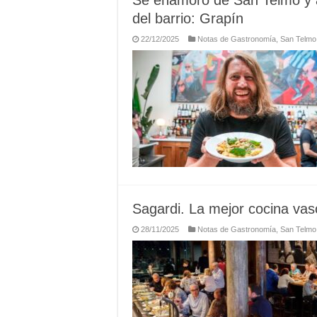
Se enamoró de San Telmo y a
del barrio: Grapín
22/12/2025
Notas de Gastronomía
,
San Telmo
Sagardi. La mejor cocina va
28/11/2025
Notas de Gastronomía
,
San Telmo