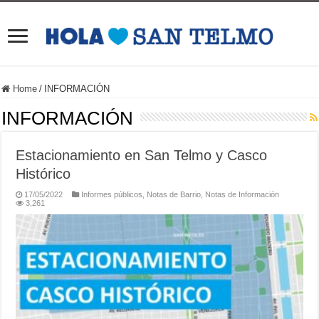
Home
/
INFORMACIÓN
INFORMACIÓN
Estacionamiento en San Telmo y Casco
Histórico
17/05/2022
Informes públicos
,
Notas de Barrio
,
Notas de Información
3,261