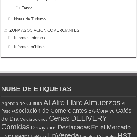
Tango
Notas de Turismo
ZONA ASOCIACIÓN COMERCIANTES
Informes internos
Informes públicos
NUBE DE ETIQUETAS
Almuerzos
Al Aire Libre
Agenda de Cultura
Al
Asociación de Comerciantes
Cafés
BA-Convive
Paso
Cenas
DELIVERY
de Día
Celebraciones
Comidas
Destacadas
En el Mercado
Desayunos
EnVereda
HST-
En los Medios
Eventos Culturales
EnPatio