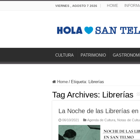
HOME
INFORMA
VIERNES , AGOSTO 7 2026
CULTURA
PATRIMONIO
GASTRONOM
Home
/
Etiqueta:
Librerías
Tag Archives:
Librerías
La Noche de las Librerías e
06/10/2021
Agenda de Cultura
,
Notas de Cultu