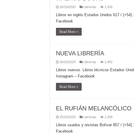
26/10/2020
Librerías
1,426
Libros en inglés Estados Unidos 617 / (+
Facebook
Read More »
NUEVA LIBRERÍA
26/10/2020
Librerías
1,482
Libros nuevos. Libros técnicos Estados U
Instagram – Facebook
Read More »
EL RUFIÁN MELANCÓLICO
25/10/2020
Librerías
1,308
Libros usados y revistas Bolívar 857 / (+
Facebook