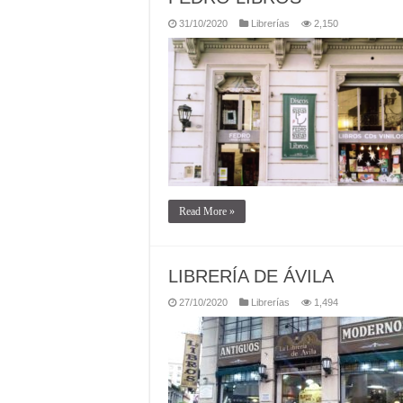
31/10/2020
Librerías
2,150
Read More »
LIBRERÍA DE ÁVILA
27/10/2020
Librerías
1,494