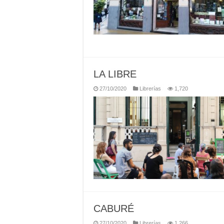
LA LIBRE
27/10/2020
Librerías
1,720
CABURÉ
27/10/2020
Librerías
1,266