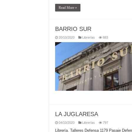
Read More »
BARRIO SUR
20/10/2020
Librerías
883
LA JUGLARESA
04/10/2020
Librerías
797
Librería. Talleres Defensa 1179 Pasaje De