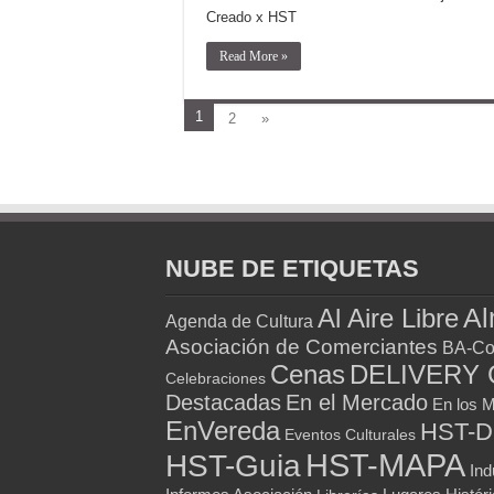
Creado x HST
Read More »
1
2
»
NUBE DE ETIQUETAS
Al
Al Aire Libre
Agenda de Cultura
Asociación de Comerciantes
BA-Co
Cenas
DELIVERY 
Celebraciones
Destacadas
En el Mercado
En los 
EnVereda
HST-
Eventos Culturales
HST-MAPA
HST-Guia
Ind