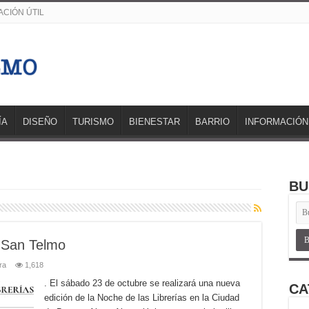
CIÓN ÚTIL
ÍA
DISEÑO
TURISMO
BIENESTAR
BARRIO
INFORMACIÓN
BU
n San Telmo
ra
1,618
. El sábado 23 de octubre se realizará una nueva
CA
edición de la Noche de las Librerías en la Ciudad