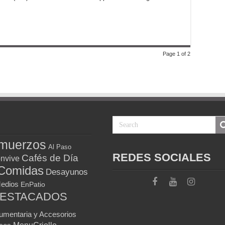
Page 1 of 2
muerzos
Al Paso
REDES SOCIALES
Cafés de Día
nvive
Comidas
Desayunos
Medios
EnPatio
DESTACADOS
umentaria y Accesorios