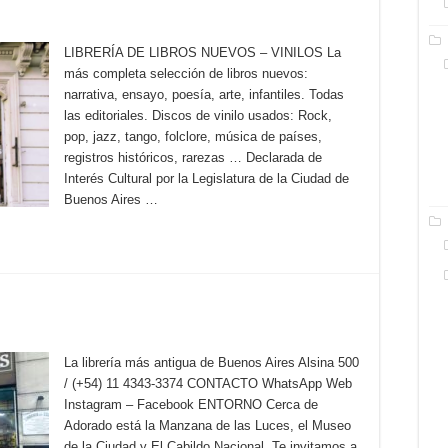
LIBRERÍA DE LIBROS NUEVOS – VINILOS La
más completa selección de libros nuevos:
narrativa, ensayo, poesía, arte, infantiles. Todas
las editoriales. Discos de vinilo usados: Rock,
pop, jazz, tango, folclore, música de países,
registros históricos, rarezas … Declarada de
Interés Cultural por la Legislatura de la Ciudad de
Buenos Aires …
La librería más antigua de Buenos Aires Alsina 500
/ (+54) 11 4343-3374 CONTACTO WhatsApp Web
Instagram – Facebook ENTORNO Cerca de
Adorado está la Manzana de las Luces, el Museo
de la Ciudad y El Cabildo Nacional. Te invitamos a