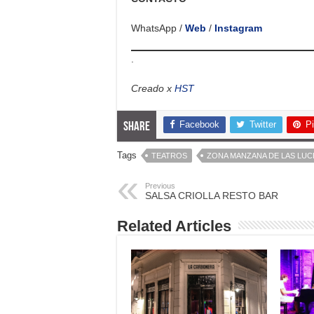
WhatsApp /
Web
/
Instagram
.
Creado x
HST
Facebook
Twitter
Pi
Share
Tags
TEATROS
ZONA MANZANA DE LAS LUC
Previous
SALSA CRIOLLA RESTO BAR
Related Articles