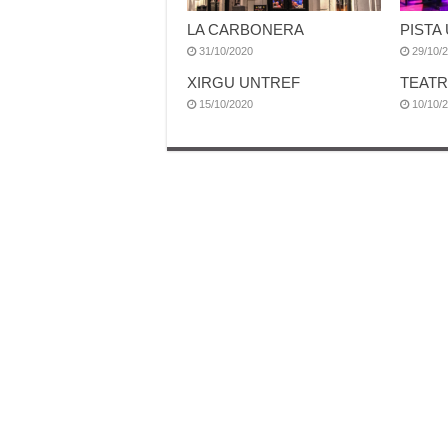
LA CARBONERA
PISTA
31/10/2020
29/10/
XIRGU UNTREF
TEATR
15/10/2020
10/10/