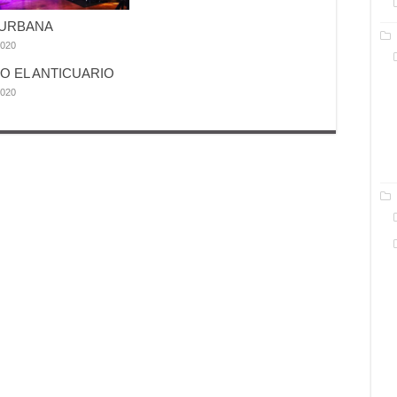
 URBANA
2020
O EL ANTICUARIO
2020