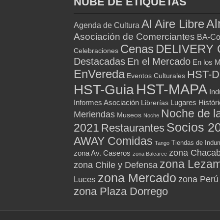
NUBE DE ETIQUETAS
Al
Al Aire Libre
Agenda de Cultura
Asociación de Comerciantes
BA-Co
Cenas
DELIVERY 
Celebraciones
Destacadas
En el Mercado
En los 
EnVereda
HST-
Eventos Culturales
HST-MAPA
HST-Guia
Ind
Informes Asociación
Lugares Histór
Librerías
Noche de l
Meriendas
Museos
Noche
Socios 2
2021
Restaurantes
AWAY Comidas
Tiendas de Indum
Tango
zona Chacab
zona Av. Caseros
zona Balcarce
zona Leza
zona Chile y Defensa
zona Mercado
zona Perú
Luces
zona Plaza Dorrego