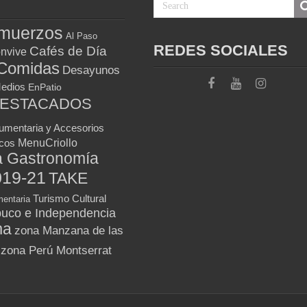
muerzos
Al Paso
REDES SOCIALES
Cafés de Día
nvive
Comidas
Desayunos
Medios
EnPatio
DESTACADOS
umentaria y Accesorios
MenuCriollo
icos
a Gastronomía
019-21
TAKE
Turismo Cultural
entaria
uco e Independencia
ma
zona Manzana de las
zona Perú Montserrat