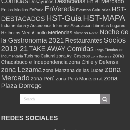
Comidas
Destacadas
En el Mercado
Desayunos
EnVereda
HST-
En los Medios
Eventos Culturales
EnPatio
HST-MAPA
HST-Guia
DESTACADOS
Indumentaria y Accesorios
Informes Asociación
Lugares
Librerías
Noche de
Meriendas
MenuCriollo
Históricos
Museos
Noche
Socios
la Gastronomía 2021
Restaurantes
2019-21
TAKE AWAY Comidas
Tiendas de
Tango
zona
Turismo Cultural
zona Av. Caseros
Indumentaria
zona Balcarce
zona Chile y Defensa
Chacabuco e Independencia
zona
zona Lezama
zona Manzana de las Luces
Mercado
zona
zona Perú
zona Perú Montserrat
Plaza Dorrego
REDES SOCIALES