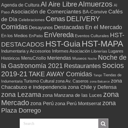
Almuerzos
Al Aire Libre
Agenda de Cultura
Al
Asociación de Comerciantes
Cafés
BA-Convive
Paso
Cenas
DELIVERY
de Día
Celebraciones
Comidas
Destacadas
En el Mercado
Desayunos
EnVereda
HST-
En los Medios
Eventos Culturales
EnPatio
HST-MAPA
HST-Guia
DESTACADOS
Indumentaria y Accesorios
Informes Asociación
Lugares
Librerías
Noche de
Meriendas
MenuCriollo
Históricos
Museos
Noche
Socios
la Gastronomía 2021
Restaurantes
2019-21
TAKE AWAY Comidas
Tiendas de
Tango
zona
Turismo Cultural
zona Av. Caseros
Indumentaria
zona Balcarce
zona Chile y Defensa
Chacabuco e Independencia
zona
zona Lezama
zona Manzana de las Luces
Mercado
zona
zona Perú
zona Perú Montserrat
Plaza Dorrego