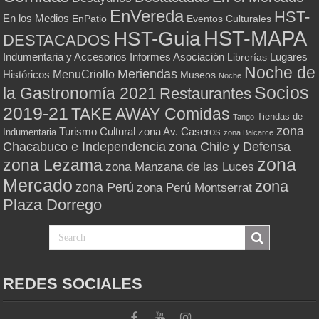
EnVereda
HST-
En los Medios
Eventos Culturales
EnPatio
HST-MAPA
HST-Guia
DESTACADOS
Indumentaria y Accesorios
Informes Asociación
Lugares
Librerías
Noche de
Meriendas
MenuCriollo
Históricos
Museos
Noche
Socios
la Gastronomía 2021
Restaurantes
2019-21
TAKE AWAY Comidas
Tiendas de
Tango
zona
Turismo Cultural
zona Av. Caseros
Indumentaria
zona Balcarce
zona Chile y Defensa
Chacabuco e Independencia
zona
zona Lezama
zona Manzana de las Luces
Mercado
zona
zona Perú
zona Perú Montserrat
Plaza Dorrego
REDES SOCIALES