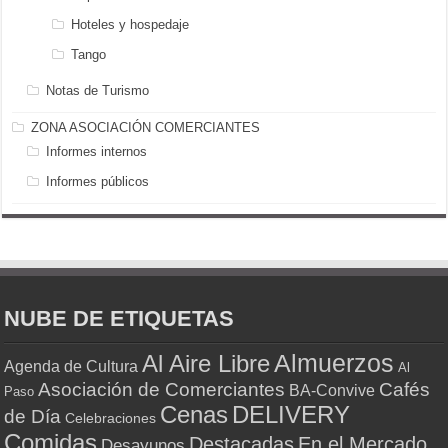
Hoteles y hospedaje
Tango
Notas de Turismo
ZONA ASOCIACIÓN COMERCIANTES
Informes internos
Informes públicos
NUBE DE ETIQUETAS
Almuerzos
Al Aire Libre
Agenda de Cultura
Al
Asociación de Comerciantes
Cafés
BA-Convive
Paso
Cenas
DELIVERY
de Día
Celebraciones
Comidas
Destacadas
En el Mercado
Desayunos