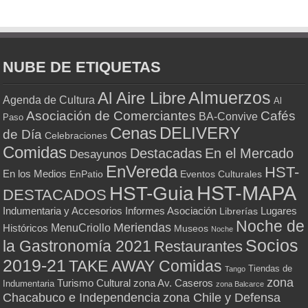
NUBE DE ETIQUETAS
Almuerzos
Al Aire Libre
Agenda de Cultura
Al
Asociación de Comerciantes
Cafés
BA-Convive
Paso
Cenas
DELIVERY
de Día
Celebraciones
Comidas
Destacadas
En el Mercado
Desayunos
EnVereda
HST-
En los Medios
Eventos Culturales
EnPatio
HST-MAPA
HST-Guia
DESTACADOS
Indumentaria y Accesorios
Informes Asociación
Lugares
Librerías
Noche de
Meriendas
MenuCriollo
Históricos
Museos
Noche
Socios
la Gastronomía 2021
Restaurantes
2019-21
TAKE AWAY Comidas
Tiendas de
Tango
zona
Turismo Cultural
zona Av. Caseros
Indumentaria
zona Balcarce
zona Chile y Defensa
Chacabuco e Independencia