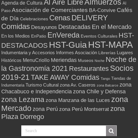
Almuerzos
Al Aire Libre
Agenda de Cultura
Al
Asociación de Comerciantes
Cafés
BA-Convive
Paso
Cenas
DELIVERY
de Día
Celebraciones
Comidas
Destacadas
En el Mercado
Desayunos
EnVereda
HST-
En los Medios
Eventos Culturales
EnPatio
HST-MAPA
HST-Guia
DESTACADOS
Indumentaria y Accesorios
Informes Asociación
Lugares
Librerías
Noche de
Meriendas
MenuCriollo
Históricos
Museos
Noche
Socios
la Gastronomía 2021
Restaurantes
2019-21
TAKE AWAY Comidas
Tiendas de
Tango
zona
Turismo Cultural
zona Av. Caseros
Indumentaria
zona Balcarce
zona Chile y Defensa
Chacabuco e Independencia
zona
zona Lezama
zona Manzana de las Luces
Mercado
zona
zona Perú
zona Perú Montserrat
Plaza Dorrego