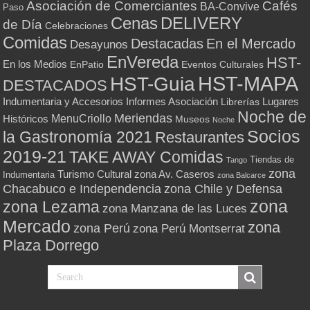
Asociación de Comerciantes
Cafés
BA-Convive
Paso
Cenas
DELIVERY
de Día
Celebraciones
Comidas
Destacadas
En el Mercado
Desayunos
EnVereda
HST-
En los Medios
Eventos Culturales
EnPatio
HST-MAPA
HST-Guia
DESTACADOS
Indumentaria y Accesorios
Informes Asociación
Lugares
Librerías
Noche de
Meriendas
MenuCriollo
Históricos
Museos
Noche
Socios
la Gastronomía 2021
Restaurantes
2019-21
TAKE AWAY Comidas
Tiendas de
Tango
zona
Turismo Cultural
zona Av. Caseros
Indumentaria
zona Balcarce
zona Chile y Defensa
Chacabuco e Independencia
zona
zona Lezama
zona Manzana de las Luces
Mercado
zona
zona Perú
zona Perú Montserrat
Plaza Dorrego