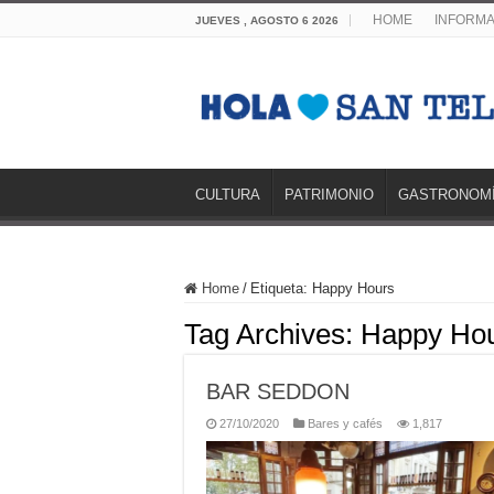
HOME
INFORMA
JUEVES , AGOSTO 6 2026
CULTURA
PATRIMONIO
GASTRONOM
Home
/
Etiqueta:
Happy Hours
Tag Archives:
Happy Ho
BAR SEDDON
27/10/2020
Bares y cafés
1,817