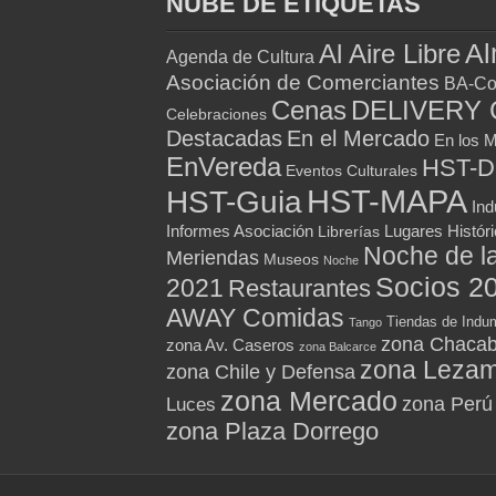
NUBE DE ETIQUETAS
Al
Al Aire Libre
Agenda de Cultura
Asociación de Comerciantes
BA-Co
Cenas
DELIVERY 
Celebraciones
Destacadas
En el Mercado
En los 
EnVereda
HST-
Eventos Culturales
HST-MAPA
HST-Guia
Ind
Informes Asociación
Lugares Histór
Librerías
Noche de l
Meriendas
Museos
Noche
Socios 2
2021
Restaurantes
AWAY Comidas
Tiendas de Indum
Tango
zona Chacab
zona Av. Caseros
zona Balcarce
zona Leza
zona Chile y Defensa
zona Mercado
zona Perú
Luces
zona Plaza Dorrego