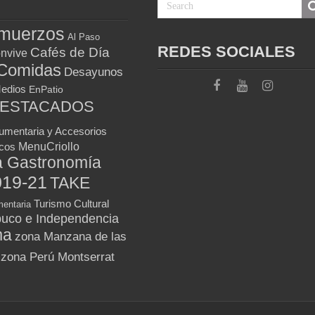
muerzos
Al Paso
REDES SOCIALES
Cafés de Día
nvive
Comidas
Desayunos
Medios
EnPatio
DESTACADOS
umentaria y Accesorios
MenuCriollo
icos
a Gastronomía
019-21
TAKE
Turismo Cultural
entaria
uco e Independencia
ma
zona Manzana de las
zona Perú Montserrat