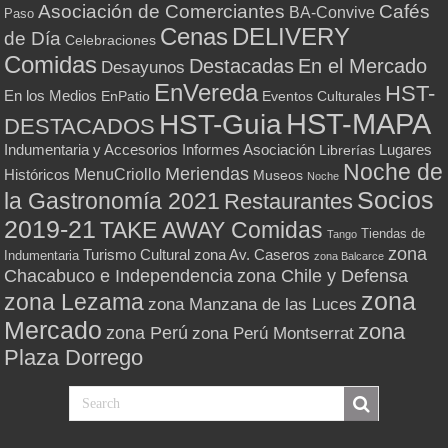
Asociación de Comerciantes
Cafés
BA-Convive
Paso
Cenas
DELIVERY
de Día
Celebraciones
Comidas
Destacadas
En el Mercado
Desayunos
EnVereda
HST-
En los Medios
Eventos Culturales
EnPatio
HST-MAPA
HST-Guia
DESTACADOS
Indumentaria y Accesorios
Informes Asociación
Lugares
Librerías
Noche de
Meriendas
MenuCriollo
Históricos
Museos
Noche
Socios
la Gastronomía 2021
Restaurantes
2019-21
TAKE AWAY Comidas
Tiendas de
Tango
zona
Turismo Cultural
zona Av. Caseros
Indumentaria
zona Balcarce
zona Chile y Defensa
Chacabuco e Independencia
zona
zona Lezama
zona Manzana de las Luces
Mercado
zona
zona Perú
zona Perú Montserrat
Plaza Dorrego