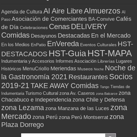
Almuerzos
Al Aire Libre
Agenda de Cultura
Al
Asociación de Comerciantes
Cafés
BA-Convive
Paso
Cenas
DELIVERY
de Día
Celebraciones
Comidas
Destacadas
En el Mercado
Desayunos
EnVereda
HST-
En los Medios
Eventos Culturales
EnPatio
HST-MAPA
HST-Guia
DESTACADOS
Indumentaria y Accesorios
Informes Asociación
Lugares
Librerías
Noche de
Meriendas
MenuCriollo
Históricos
Museos
Noche
Socios
la Gastronomía 2021
Restaurantes
2019-21
TAKE AWAY Comidas
Tiendas de
Tango
zona
Turismo Cultural
zona Av. Caseros
Indumentaria
zona Balcarce
zona Chile y Defensa
Chacabuco e Independencia
zona
zona Lezama
zona Manzana de las Luces
Mercado
zona
zona Perú
zona Perú Montserrat
Plaza Dorrego