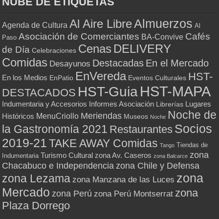
NUBE DE ETIQUETAS
Almuerzos
Al Aire Libre
Agenda de Cultura
Al
Asociación de Comerciantes
Cafés
BA-Convive
Paso
Cenas
DELIVERY
de Día
Celebraciones
Comidas
Destacadas
En el Mercado
Desayunos
EnVereda
HST-
En los Medios
Eventos Culturales
EnPatio
HST-MAPA
HST-Guia
DESTACADOS
Indumentaria y Accesorios
Informes Asociación
Lugares
Librerías
Noche de
Meriendas
MenuCriollo
Históricos
Museos
Noche
Socios
la Gastronomía 2021
Restaurantes
2019-21
TAKE AWAY Comidas
Tiendas de
Tango
zona
Turismo Cultural
zona Av. Caseros
Indumentaria
zona Balcarce
zona Chile y Defensa
Chacabuco e Independencia
zona
zona Lezama
zona Manzana de las Luces
Mercado
zona
zona Perú
zona Perú Montserrat
Plaza Dorrego