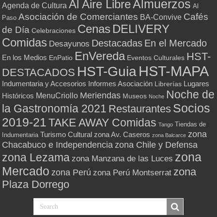
Almuerzos
Al Aire Libre
Agenda de Cultura
Al
Asociación de Comerciantes
Cafés
BA-Convive
Paso
Cenas
DELIVERY
de Día
Celebraciones
Comidas
Destacadas
En el Mercado
Desayunos
EnVereda
HST-
En los Medios
Eventos Culturales
EnPatio
HST-MAPA
HST-Guia
DESTACADOS
Indumentaria y Accesorios
Informes Asociación
Lugares
Librerías
Noche de
Meriendas
MenuCriollo
Históricos
Museos
Noche
Socios
la Gastronomía 2021
Restaurantes
2019-21
TAKE AWAY Comidas
Tiendas de
Tango
zona
Turismo Cultural
zona Av. Caseros
Indumentaria
zona Balcarce
zona Chile y Defensa
Chacabuco e Independencia
zona
zona Lezama
zona Manzana de las Luces
Mercado
zona
zona Perú
zona Perú Montserrat
Plaza Dorrego