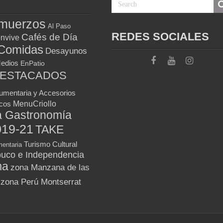
muerzos
Al Paso
REDES SOCIALES
Cafés de Día
nvive
Comidas
Desayunos
Medios
EnPatio
DESTACADOS
umentaria y Accesorios
MenuCriollo
icos
a Gastronomía
019-21
TAKE
Turismo Cultural
entaria
uco e Independencia
ma
zona Manzana de las
zona Perú Montserrat