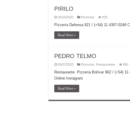
PIRILO
20/10/2020
Pizzerías
929
Pizzería Defensa 821 / (+54) 11 4307-024
Read More »
PEDRO TELMO
09/07/2020
Pizzerías
,
Restaurantes
860
Restaurante. Pizzería Bolívar 962 / (+5
Online Instagram
Read More »