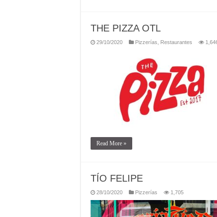
THE PIZZA OTL
29/10/2020
Pizzerías
,
Restaurantes
1,64
Read More »
TÍO FELIPE
28/10/2020
Pizzerías
1,705