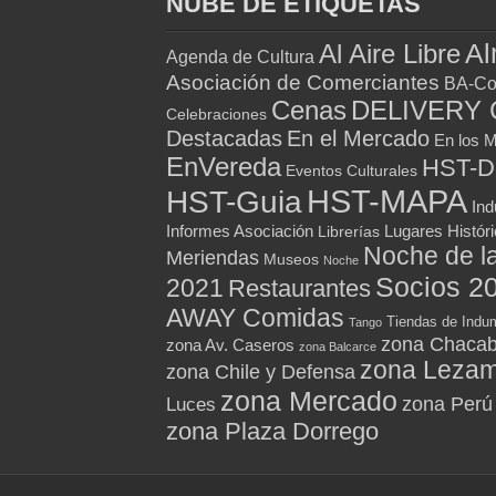
NUBE DE ETIQUETAS
Al
Al Aire Libre
Agenda de Cultura
Asociación de Comerciantes
BA-Co
Cenas
DELIVERY 
Celebraciones
Destacadas
En el Mercado
En los 
EnVereda
HST-
Eventos Culturales
HST-MAPA
HST-Guia
Ind
Informes Asociación
Lugares Histór
Librerías
Noche de l
Meriendas
Museos
Noche
Socios 2
2021
Restaurantes
AWAY Comidas
Tiendas de Indum
Tango
zona Chacab
zona Av. Caseros
zona Balcarce
zona Leza
zona Chile y Defensa
zona Mercado
zona Perú
Luces
zona Plaza Dorrego