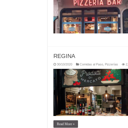
REGINA
30/10/2020
Comidas al Paso
,
Pizzerías
2
Read More »