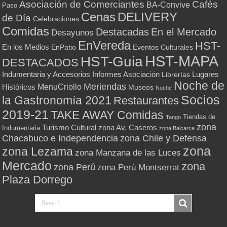
Asociación de Comerciantes
Cafés
BA-Convive
Paso
Cenas
DELIVERY
de Día
Celebraciones
Comidas
Destacadas
En el Mercado
Desayunos
EnVereda
HST-
En los Medios
Eventos Culturales
EnPatio
HST-MAPA
HST-Guia
DESTACADOS
Indumentaria y Accesorios
Informes Asociación
Lugares
Librerías
Noche de
Meriendas
MenuCriollo
Históricos
Museos
Noche
Socios
la Gastronomía 2021
Restaurantes
2019-21
TAKE AWAY Comidas
Tiendas de
Tango
zona
Turismo Cultural
zona Av. Caseros
Indumentaria
zona Balcarce
zona Chile y Defensa
Chacabuco e Independencia
zona
zona Lezama
zona Manzana de las Luces
Mercado
zona
zona Perú
zona Perú Montserrat
Plaza Dorrego