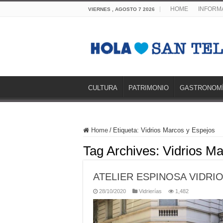
HOME
INFORMA
VIERNES , AGOSTO 7 2026
CULTURA
PATRIMONIO
GASTRONOM
Home
/
Etiqueta:
Vidrios Marcos y Espejos
Tag Archives:
Vidrios Ma
ATELIER ESPINOSA VIDRI
28/10/2020
Vidrierías
1,482