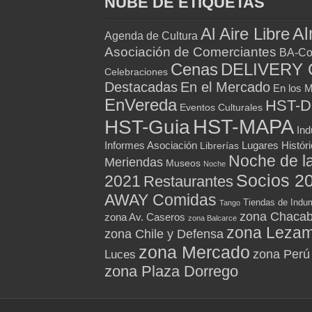
NUBE DE ETIQUETAS
Al
Al Aire Libre
Agenda de Cultura
Asociación de Comerciantes
BA-Co
Cenas
DELIVERY 
Celebraciones
Destacadas
En el Mercado
En los 
EnVereda
HST-
Eventos Culturales
HST-MAPA
HST-Guia
Ind
Informes Asociación
Lugares Histór
Librerías
Noche de l
Meriendas
Museos
Noche
Socios 2
2021
Restaurantes
AWAY Comidas
Tiendas de Indum
Tango
zona Chacab
zona Av. Caseros
zona Balcarce
zona Leza
zona Chile y Defensa
zona Mercado
zona Perú
Luces
zona Plaza Dorrego