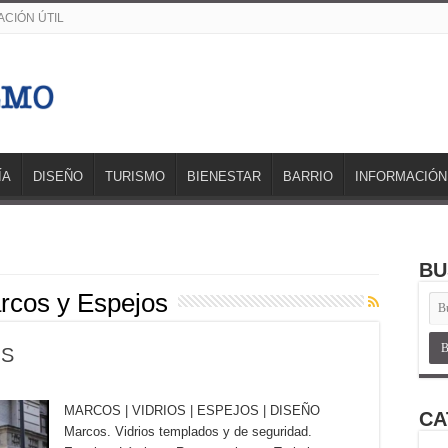
CIÓN ÚTIL
ÍA
DISEÑO
TURISMO
BIENESTAR
BARRIO
INFORMACIÓN
BU
rcos y Espejos
OS
MARCOS | VIDRIOS | ESPEJOS | DISEÑO
CA
Marcos. Vidrios templados y de seguridad.