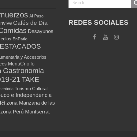
muerzos
Al Paso
REDES SOCIALES
Cafés de Día
nvive
Comidas
Desayunos
Medios
EnPatio
DESTACADOS
umentaria y Accesorios
MenuCriollo
icos
a Gastronomía
019-21
TAKE
Turismo Cultural
entaria
uco e Independencia
ma
zona Manzana de las
zona Perú Montserrat