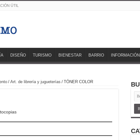
CIÓN ÚTIL
ÍA
DISEÑO
TURISMO
BIENESTAR
BARRIO
INFORMACIÓN
ento
/
Art. de librería y jugueterías
/
TÓNER COLOR
BU
otocopias
CA