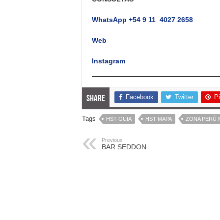
WhatsApp +54 9 11 4027 2658
Web
Instagram
Facebook
Twitter
Pi
Share
Tags
HST-GUIA
HST-MAPA
ZONA PERÚ
Previous
BAR SEDDON