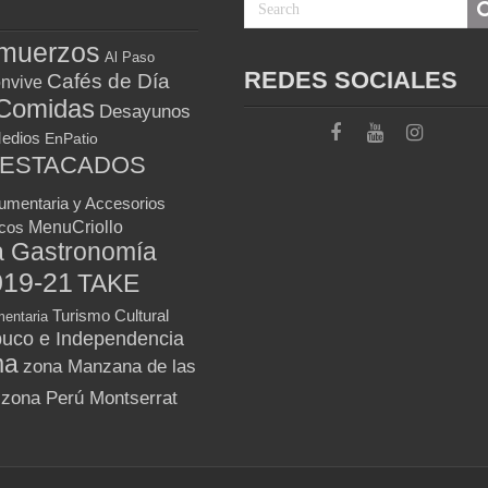
muerzos
Al Paso
REDES SOCIALES
Cafés de Día
nvive
Comidas
Desayunos
Medios
EnPatio
DESTACADOS
umentaria y Accesorios
MenuCriollo
icos
a Gastronomía
019-21
TAKE
Turismo Cultural
entaria
uco e Independencia
ma
zona Manzana de las
zona Perú Montserrat