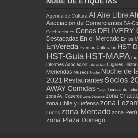
NUBE DE ETIQUETAS
Al
Al Aire Libre
Agenda de Cultura
Asociación de Comerciantes
BA-Co
Cenas
DELIVERY 
Celebraciones
Destacadas
En el Mercado
En los 
EnVereda
HST-
Eventos Culturales
HST-MAPA
HST-Guia
Ind
Informes Asociación
Lugares Histór
Librerías
Noche de l
Meriendas
Museos
Noche
Socios 2
2021
Restaurantes
AWAY Comidas
Tiendas de Indum
Tango
zona Chacab
zona Av. Caseros
zona Balcarce
zona Leza
zona Chile y Defensa
zona Mercado
zona Perú
Luces
zona Plaza Dorrego