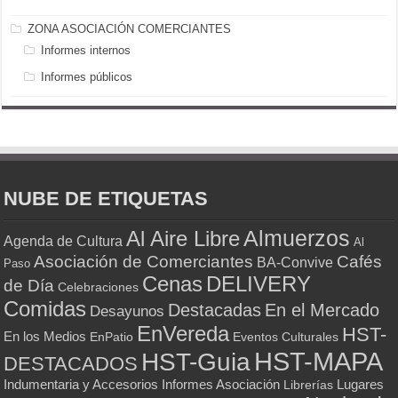
ZONA ASOCIACIÓN COMERCIANTES
Informes internos
Informes públicos
NUBE DE ETIQUETAS
Almuerzos
Al Aire Libre
Agenda de Cultura
Al
Asociación de Comerciantes
Cafés
BA-Convive
Paso
Cenas
DELIVERY
de Día
Celebraciones
Comidas
Destacadas
En el Mercado
Desayunos
EnVereda
HST-
En los Medios
Eventos Culturales
EnPatio
HST-MAPA
HST-Guia
DESTACADOS
Indumentaria y Accesorios
Informes Asociación
Lugares
Librerías