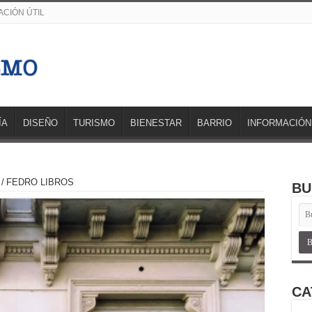
CIÓN ÚTIL
ÍA
DISEÑO
TURISMO
BIENESTAR
BARRIO
INFORMACIÓN
/
FEDRO LIBROS
BU
CA