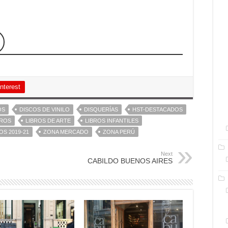
nterest
OS
DISCOS DE VINILO
DISQUERÍAS
HST-DESTACADOS
BROS
LIBROS DE ARTE
LIBROS INFANTILES
OS 2019-21
ZONA MERCADO
ZONA PERÚ
Next
CABILDO BUENOS AIRES