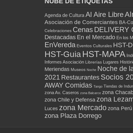
NUBE DE ETIQUETAS
Al
Al Aire Libre
Agenda de Cultura
Asociación de Comerciantes
BA-Co
Cenas
DELIVERY 
Celebraciones
Destacadas
En el Mercado
En los 
EnVereda
HST-
Eventos Culturales
HST-MAPA
HST-Guia
Ind
Informes Asociación
Lugares Histór
Librerías
Noche de l
Meriendas
Museos
Noche
Socios 2
2021
Restaurantes
AWAY Comidas
Tiendas de Indum
Tango
zona Chacab
zona Av. Caseros
zona Balcarce
zona Leza
zona Chile y Defensa
zona Mercado
zona Perú
Luces
zona Plaza Dorrego