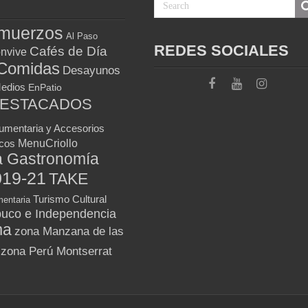
muerzos
Al Paso
REDES SOCIALES
Cafés de Día
nvive
Comidas
Desayunos
Medios
EnPatio
DESTACADOS
umentaria y Accesorios
MenuCriollo
icos
a Gastronomía
019-21
TAKE
Turismo Cultural
entaria
uco e Independencia
ma
zona Manzana de las
zona Perú Montserrat