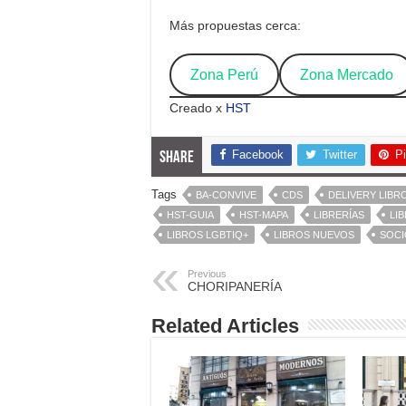
Más propuestas cerca:
Zona Perú
Zona Mercado
Creado x
HST
Facebook
Twitter
Pi
Share
Tags
BA-CONVIVE
CDS
DELIVERY LIBR
HST-GUIA
HST-MAPA
LIBRERÍAS
LI
LIBROS LGBTIQ+
LIBROS NUEVOS
SOCI
Previous
CHORIPANERÍA
Related Articles