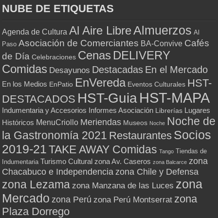
NUBE DE ETIQUETAS
Almuerzos
Al Aire Libre
Agenda de Cultura
Al
Asociación de Comerciantes
Cafés
BA-Convive
Paso
Cenas
DELIVERY
de Día
Celebraciones
Comidas
Destacadas
En el Mercado
Desayunos
EnVereda
HST-
En los Medios
Eventos Culturales
EnPatio
HST-MAPA
HST-Guia
DESTACADOS
Indumentaria y Accesorios
Informes Asociación
Lugares
Librerías
Noche de
Meriendas
MenuCriollo
Históricos
Museos
Noche
Socios
la Gastronomía 2021
Restaurantes
2019-21
TAKE AWAY Comidas
Tiendas de
Tango
zona
Turismo Cultural
zona Av. Caseros
Indumentaria
zona Balcarce
zona Chile y Defensa
Chacabuco e Independencia
zona
zona Lezama
zona Manzana de las Luces
Mercado
zona
zona Perú
zona Perú Montserrat
Plaza Dorrego