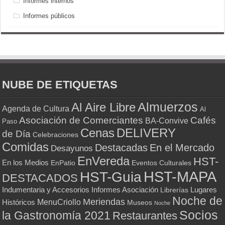
Informes internos
Informes públicos
NUBE DE ETIQUETAS
Almuerzos
Al Aire Libre
Agenda de Cultura
Al
Asociación de Comerciantes
Cafés
BA-Convive
Paso
Cenas
DELIVERY
de Día
Celebraciones
Comidas
Destacadas
En el Mercado
Desayunos
EnVereda
HST-
En los Medios
Eventos Culturales
EnPatio
HST-MAPA
HST-Guia
DESTACADOS
Indumentaria y Accesorios
Informes Asociación
Lugares
Librerías
Noche de
Meriendas
MenuCriollo
Históricos
Museos
Noche
Socios
la Gastronomía 2021
Restaurantes