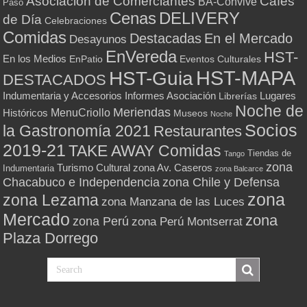
Asociación de Comerciantes
Cafés
BA-Convive
Paso
Cenas
DELIVERY
de Día
Celebraciones
Comidas
Destacadas
En el Mercado
Desayunos
EnVereda
HST-
En los Medios
Eventos Culturales
EnPatio
HST-MAPA
HST-Guia
DESTACADOS
Indumentaria y Accesorios
Informes Asociación
Lugares
Librerías
Noche de
Meriendas
MenuCriollo
Históricos
Museos
Noche
Socios
la Gastronomía 2021
Restaurantes
2019-21
TAKE AWAY Comidas
Tiendas de
Tango
zona
Turismo Cultural
zona Av. Caseros
Indumentaria
zona Balcarce
zona Chile y Defensa
Chacabuco e Independencia
zona
zona Lezama
zona Manzana de las Luces
Mercado
zona
zona Perú
zona Perú Montserrat
Plaza Dorrego