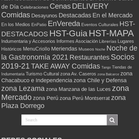
Cenas
DELIVERY
de Día
Celebraciones
Comidas
Destacadas
En el Mercado
Desayunos
EnVereda
HST-
En los Medios
Eventos Culturales
EnPatio
HST-MAPA
HST-Guia
DESTACADOS
Indumentaria y Accesorios
Informes Asociación
Lugares
Librerías
Noche de
Meriendas
MenuCriollo
Históricos
Museos
Noche
Socios
la Gastronomía 2021
Restaurantes
2019-21
TAKE AWAY Comidas
Tiendas de
Tango
zona
Turismo Cultural
zona Av. Caseros
Indumentaria
zona Balcarce
zona Chile y Defensa
Chacabuco e Independencia
zona
zona Lezama
zona Manzana de las Luces
Mercado
zona
zona Perú
zona Perú Montserrat
Plaza Dorrego