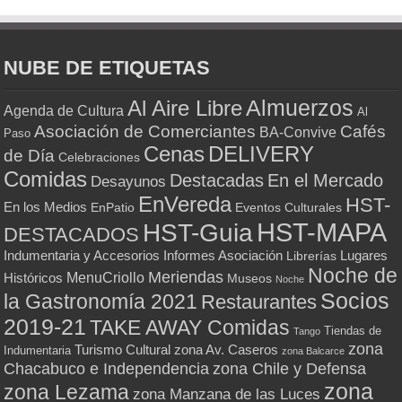
NUBE DE ETIQUETAS
Almuerzos
Al Aire Libre
Agenda de Cultura
Al
Asociación de Comerciantes
Cafés
BA-Convive
Paso
Cenas
DELIVERY
de Día
Celebraciones
Comidas
Destacadas
En el Mercado
Desayunos
EnVereda
HST-
En los Medios
Eventos Culturales
EnPatio
HST-MAPA
HST-Guia
DESTACADOS
Indumentaria y Accesorios
Informes Asociación
Lugares
Librerías
Noche de
Meriendas
MenuCriollo
Históricos
Museos
Noche
Socios
la Gastronomía 2021
Restaurantes
2019-21
TAKE AWAY Comidas
Tiendas de
Tango
zona
Turismo Cultural
zona Av. Caseros
Indumentaria
zona Balcarce
zona Chile y Defensa
Chacabuco e Independencia
zona
zona Lezama
zona Manzana de las Luces