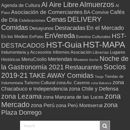
Almuerzos
Al Aire Libre
Agenda de Cultura
Al
Asociación de Comerciantes
Cafés
BA-Convive
Paso
Cenas
DELIVERY
de Día
Celebraciones
Comidas
Destacadas
En el Mercado
Desayunos
EnVereda
HST-
En los Medios
Eventos Culturales
EnPatio
HST-MAPA
HST-Guia
DESTACADOS
Indumentaria y Accesorios
Informes Asociación
Lugares
Librerías
Noche de
Meriendas
MenuCriollo
Históricos
Museos
Noche
Socios
la Gastronomía 2021
Restaurantes
2019-21
TAKE AWAY Comidas
Tiendas de
Tango
zona
Turismo Cultural
zona Av. Caseros
Indumentaria
zona Balcarce
zona Chile y Defensa
Chacabuco e Independencia
zona
zona Lezama
zona Manzana de las Luces
Mercado
zona
zona Perú
zona Perú Montserrat
Plaza Dorrego