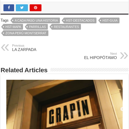
Tags
A CADA PASO UNA HISTORIA
HST-DESTACADOS
HST-GUIA
HST-MAPA
PARRILLAS
RESTAURANTES
ZONA PERÚ MONTSERRAT
Previous
LA ZARPADA
Next
EL HIPOPÓTAMO
Related Articles