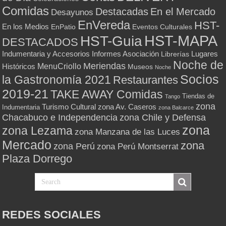
Comidas
Destacadas
En el Mercado
Desayunos
EnVereda
HST-
En los Medios
Eventos Culturales
EnPatio
HST-MAPA
HST-Guia
DESTACADOS
Indumentaria y Accesorios
Informes Asociación
Lugares
Librerías
Noche de
Meriendas
MenuCriollo
Históricos
Museos
Noche
Socios
la Gastronomía 2021
Restaurantes
2019-21
TAKE AWAY Comidas
Tiendas de
Tango
zona
Turismo Cultural
zona Av. Caseros
Indumentaria
zona Balcarce
zona Chile y Defensa
Chacabuco e Independencia
zona
zona Lezama
zona Manzana de las Luces
Mercado
zona
zona Perú
zona Perú Montserrat
Plaza Dorrego
REDES SOCIALES