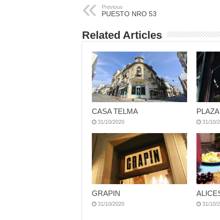
Previous
PUESTO NRO 53
Related Articles
CASA TELMA
PLAZ
31/10/2020
31/10/
GRAPIN
ALICE
31/10/2020
31/10/