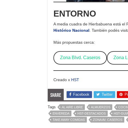
ENTORNO
A media cuadra de Hierbabuena está el 
Histórico Nacional
. También podés visit
Más propuestas cerca:
Zona Blvd. Caseros
Zona 
Creado x
HST
Facebook
Twitter
Pi
Share
Tags
AL AIRE LIBRE
ALMUERZOS
COCIN
ENVEREDA
HST-DESTACADOS
HST-GUI
TAKE AWAY COMIDAS
ZONA AV. CASEROS