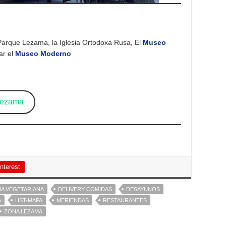
Parque Lezama, la Iglesia Ortodoxa Rusa, El
Museo
ar el
Museo Moderno
Lezama
nterest
A VEGETARIANA
DELIVERY COMIDAS
DESAYUNOS
A
HST-MAPA
MERIENDAS
RESTAURANTES
ZONA LEZAMA