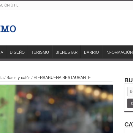
CIÓN ÚTIL
ÍA
DISEÑO
TURISMO
BIENESTAR
BARRIO
INFORMACIÓN
ía
/
Bares y cafés
/
HIERBABUENA RESTAURANTE
BU
CA