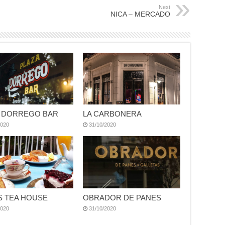
Next
NICA – MERCADO
A DORREGO BAR
LA CARBONERA
2020
31/10/2020
S TEA HOUSE
OBRADOR DE PANES
2020
31/10/2020