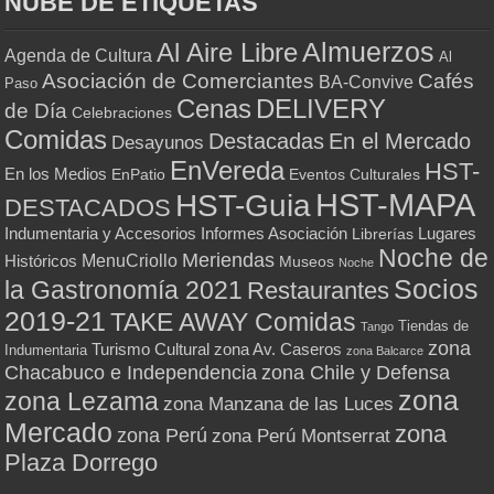
NUBE DE ETIQUETAS
Almuerzos
Al Aire Libre
Agenda de Cultura
Al
Asociación de Comerciantes
Cafés
BA-Convive
Paso
Cenas
DELIVERY
de Día
Celebraciones
Comidas
Destacadas
En el Mercado
Desayunos
EnVereda
HST-
En los Medios
Eventos Culturales
EnPatio
HST-MAPA
HST-Guia
DESTACADOS
Indumentaria y Accesorios
Informes Asociación
Lugares
Librerías
Noche de
Meriendas
MenuCriollo
Históricos
Museos
Noche
Socios
la Gastronomía 2021
Restaurantes
2019-21
TAKE AWAY Comidas
Tiendas de
Tango
zona
Turismo Cultural
zona Av. Caseros
Indumentaria
zona Balcarce
zona Chile y Defensa
Chacabuco e Independencia
zona
zona Lezama
zona Manzana de las Luces
Mercado
zona
zona Perú
zona Perú Montserrat
Plaza Dorrego