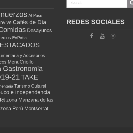
muerzos
Al Paso
REDES SOCIALES
Cafés de Día
nvive
Comidas
Desayunos
Medios
EnPatio
DESTACADOS
umentaria y Accesorios
MenuCriollo
icos
a Gastronomía
019-21
TAKE
Turismo Cultural
entaria
uco e Independencia
ma
zona Manzana de las
zona Perú Montserrat