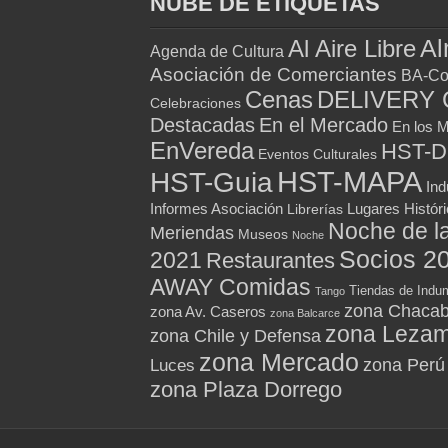
NUBE DE ETIQUETAS
Al
Al Aire Libre
Agenda de Cultura
Asociación de Comerciantes
BA-Co
Cenas
DELIVERY 
Celebraciones
Destacadas
En el Mercado
En los 
EnVereda
HST-
Eventos Culturales
HST-MAPA
HST-Guia
Ind
Informes Asociación
Lugares Histór
Librerías
Noche de l
Meriendas
Museos
Noche
Socios 2
2021
Restaurantes
AWAY Comidas
Tiendas de Indum
Tango
zona Chacab
zona Av. Caseros
zona Balcarce
zona Leza
zona Chile y Defensa
zona Mercado
zona Perú
Luces
zona Plaza Dorrego