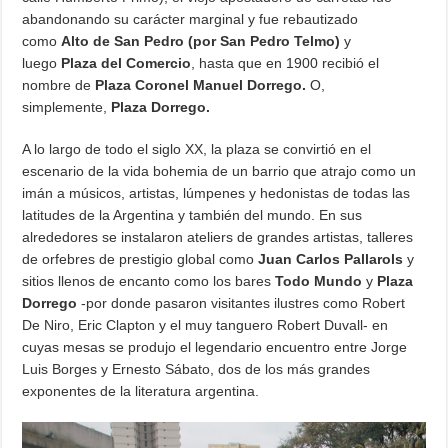
abandonando su carácter marginal y fue rebautizado
como
Alto de San Pedro (por San Pedro Telmo)
y
luego
Plaza del Comercio
, hasta que en 1900 recibió el
nombre de
Plaza Coronel Manuel Dorrego.
O,
simplemente,
Plaza Dorrego.
A lo largo de todo el siglo XX, la plaza se convirtió en el
escenario de la vida bohemia de un barrio que atrajo como un
imán a músicos, artistas, lúmpenes y hedonistas de todas las
latitudes de la Argentina y también del mundo. En sus
alrededores se instalaron ateliers de grandes artistas, talleres
de orfebres de prestigio global como
Juan Carlos Pallarols
y
sitios llenos de encanto como los bares
Todo Mundo
y
Plaza
Dorrego
-por donde pasaron visitantes ilustres como Robert
De Niro, Eric Clapton y el muy tanguero Robert Duvall- en
cuyas mesas se produjo el legendario encuentro entre Jorge
Luis Borges y Ernesto Sábato, dos de los más grandes
exponentes de la literatura argentina.