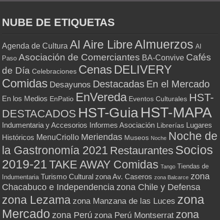
NUBE DE ETIQUETAS
Almuerzos
Al Aire Libre
Agenda de Cultura
Al
Asociación de Comerciantes
Cafés
BA-Convive
Paso
Cenas
DELIVERY
de Día
Celebraciones
Comidas
Destacadas
En el Mercado
Desayunos
EnVereda
HST-
En los Medios
Eventos Culturales
EnPatio
HST-MAPA
HST-Guia
DESTACADOS
Indumentaria y Accesorios
Informes Asociación
Lugares
Librerías
Noche de
Meriendas
MenuCriollo
Históricos
Museos
Noche
Socios
la Gastronomía 2021
Restaurantes
2019-21
TAKE AWAY Comidas
Tiendas de
Tango
zona
Turismo Cultural
zona Av. Caseros
Indumentaria
zona Balcarce
zona Chile y Defensa
Chacabuco e Independencia
zona
zona Lezama
zona Manzana de las Luces
Mercado
zona
zona Perú
zona Perú Montserrat