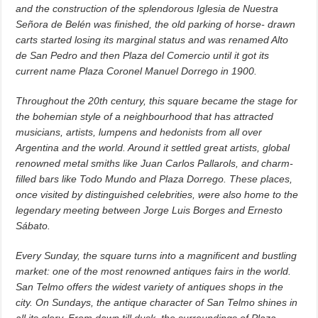
and the construction of the splendorous Iglesia de Nuestra
Señora de Belén was finished, the old parking of horse- drawn
carts started losing its marginal status and was renamed Alto
de San Pedro and then Plaza del Comercio until it got its
current name Plaza Coronel Manuel Dorrego in 1900.
Throughout the 20th century, this square became the stage for
the bohemian style of a neighbourhood that has attracted
musicians, artists, lumpens and hedonists from all over
Argentina and the world. Around it settled great artists, global
renowned metal smiths like Juan Carlos Pallarols, and charm-
filled bars like Todo Mundo and Plaza Dorrego. These places,
once visited by distinguished celebrities, were also home to the
legendary meeting between Jorge Luis Borges and Ernesto
Sábato.
Every Sunday, the square turns into a magnificent and bustling
market: one of the most renowned antiques fairs in the world.
San Telmo offers the widest variety of antiques shops in the
city. On Sundays, the antique character of San Telmo shines in
all its glory. From dawn till dusk, the surroundings of Plaza