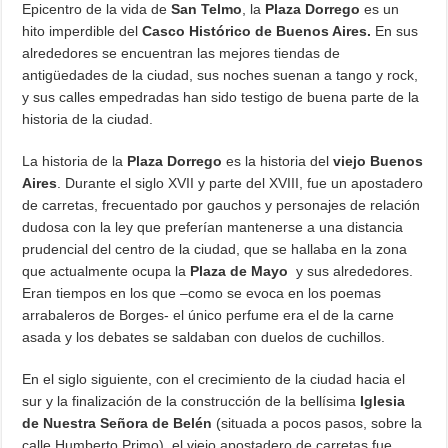
Epicentro de la vida de
San Telmo
, la
Plaza Dorrego
es un
hito imperdible del
Casco Histórico de Buenos Aires.
En sus
alrededores se encuentran las mejores tiendas de
antigüedades de la ciudad, sus noches suenan a tango y rock,
y sus calles empedradas han sido testigo de buena parte de la
historia de la ciudad.
La historia de la
Plaza Dorrego
es la historia del
viejo Buenos
Aires
. Durante el siglo XVII y parte del XVIII, fue un apostadero
de carretas, frecuentado por gauchos y personajes de relación
dudosa con la ley que preferían mantenerse a una distancia
prudencial del centro de la ciudad, que se hallaba en la zona
que actualmente ocupa la
Plaza de Mayo
y sus alrededores.
Eran tiempos en los que –como se evoca en los poemas
arrabaleros de Borges- el único perfume era el de la carne
asada y los debates se saldaban con duelos de cuchillos.
En el siglo siguiente, con el crecimiento de la ciudad hacia el
sur y la finalización de la construcción de la bellísima
Iglesia
de Nuestra Señora de Belén
(situada a pocos pasos, sobre la
calle Humberto Primo), el viejo apostadero de carretas fue