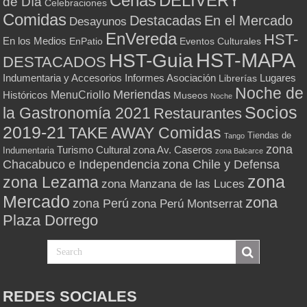
Cenas
DELIVERY
de Día
Celebraciones
Comidas
Destacadas
En el Mercado
Desayunos
EnVereda
HST-
En los Medios
Eventos Culturales
EnPatio
HST-MAPA
HST-Guia
DESTACADOS
Indumentaria y Accesorios
Informes Asociación
Lugares
Librerías
Noche de
Meriendas
MenuCriollo
Históricos
Museos
Noche
Socios
la Gastronomía 2021
Restaurantes
2019-21
TAKE AWAY Comidas
Tiendas de
Tango
zona
Turismo Cultural
zona Av. Caseros
Indumentaria
zona Balcarce
zona Chile y Defensa
Chacabuco e Independencia
zona
zona Lezama
zona Manzana de las Luces
Mercado
zona
zona Perú
zona Perú Montserrat
Plaza Dorrego
REDES SOCIALES