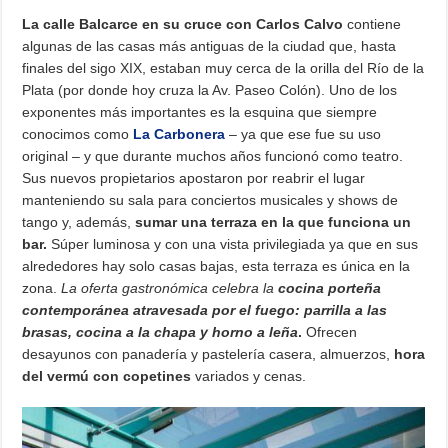
La calle Balcarce en su cruce con Carlos Calvo
contiene
algunas de las casas más antiguas de la ciudad que, hasta
finales del sigo XIX, estaban muy cerca de la orilla del Río de la
Plata (por donde hoy cruza la Av. Paseo Colón). Uno de los
exponentes más importantes es la esquina que siempre
conocimos como
La Carbonera
– ya que ese fue su uso
original – y que durante muchos años funcionó como teatro.
Sus nuevos propietarios apostaron por reabrir el lugar
manteniendo su sala para conciertos musicales y shows de
tango y, además,
sumar una terraza en la que funciona un
bar.
Súper luminosa y con una vista privilegiada ya que en sus
alrededores hay solo casas bajas, esta terraza es única en la
zona.
La oferta gastronómica celebra la
cocina porteña
contemporánea atravesada por el fuego: parrilla a las
brasas, cocina a la chapa y horno a leña
.
Ofrecen
desayunos con panadería y pastelería casera, almuerzos,
hora
del vermú con copetines
variados y cenas.