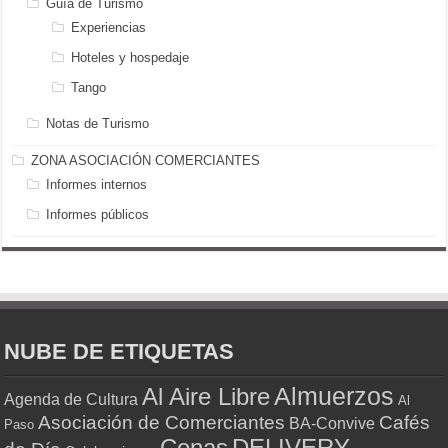
Guía de Turismo
Experiencias
Hoteles y hospedaje
Tango
Notas de Turismo
ZONA ASOCIACIÓN COMERCIANTES
Informes internos
Informes públicos
NUBE DE ETIQUETAS
Almuerzos
Al Aire Libre
Agenda de Cultura
Al
Asociación de Comerciantes
Cafés
BA-Convive
Paso
Cenas
DELIVERY