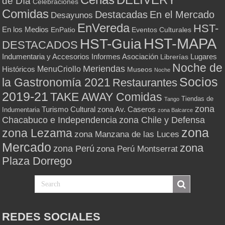
de Día
Celebraciones
Comidas
Destacadas
En el Mercado
Desayunos
EnVereda
HST-
En los Medios
Eventos Culturales
EnPatio
HST-MAPA
HST-Guia
DESTACADOS
Indumentaria y Accesorios
Informes Asociación
Lugares
Librerías
Noche de
Meriendas
MenuCriollo
Históricos
Museos
Noche
Socios
la Gastronomía 2021
Restaurantes
2019-21
TAKE AWAY Comidas
Tiendas de
Tango
zona
Turismo Cultural
zona Av. Caseros
Indumentaria
zona Balcarce
zona Chile y Defensa
Chacabuco e Independencia
zona
zona Lezama
zona Manzana de las Luces
Mercado
zona
zona Perú
zona Perú Montserrat
Plaza Dorrego
REDES SOCIALES