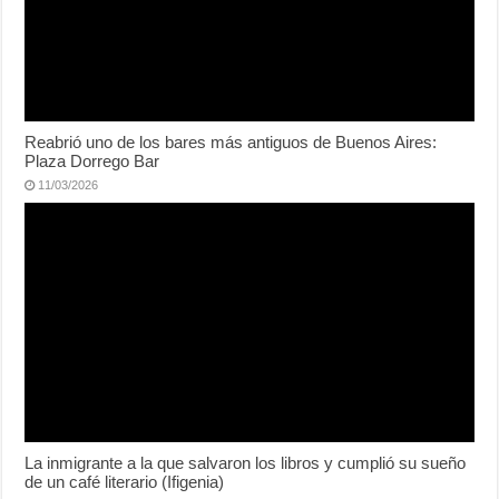
Reabrió uno de los bares más antiguos de Buenos Aires:
Plaza Dorrego Bar
11/03/2026
La inmigrante a la que salvaron los libros y cumplió su sueño
de un café literario (Ifigenia)